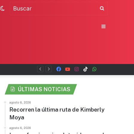
Switch
Buscar
skin
Sidebar
Facebook
YouTube
Instagram
TikTok
WhatsApp
x
ÚLTIMAS NOTICIAS
agosto 6, 2026
Recorren la última ruta de Kimberly
Moya
agosto 6, 2026