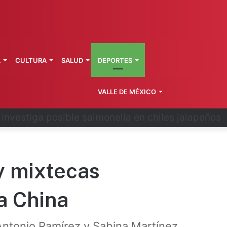
L
CULTURA
SALUD
DEPORTES
VALLE DE MÉXICO
 la última ruta de Kimberly Moya
y mixtecas
a China
Antonio Ramírez y Sabina Martínez,