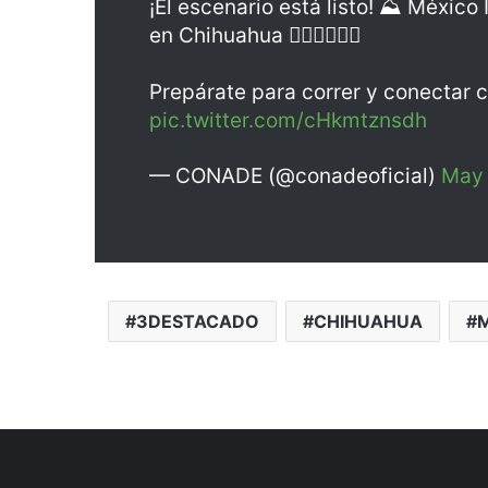
¡El escenario está listo! ⛰️ Méxic
en Chihuahua 🏃🏻‍♀️🏃🏻‍♂️
Prepárate para correr y conectar c
pic.twitter.com/cHkmtznsdh
— CONADE (@conadeoficial)
May 
3DESTACADO
CHIHUAHUA
M