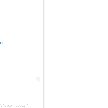
gram
 (@once_noticias_)