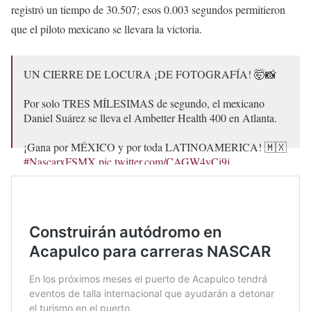
registró un tiempo de 30.507; esos 0.003 segundos permitieron
que el piloto mexicano se llevara la victoria.
UN CIERRE DE LOCURA ¡DE FOTOGRAFÍA! 🤯📸
Por solo TRES MÍLESIMAS de segundo, el mexicano
Daniel Suárez se lleva el Ambetter Health 400 en Atlanta.
¡Gana por MÉXICO y por toda LATINOAMERICA! 🇲🇽
#NascarxFSMX
pic.twitter.com/CAGW4yCi9j
— FOX Sports MX (@FOXSportsMX)
February 26, 2024