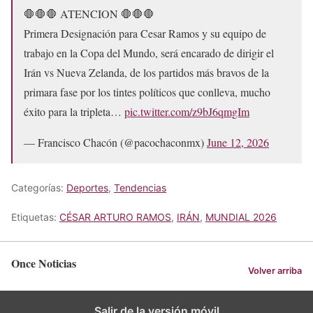
🛑🛑🛑 ATENCION 🛑🛑🛑
Primera Designación para Cesar Ramos y su equipo de
trabajo en la Copa del Mundo, será encarado de dirigir el
Irán vs Nueva Zelanda, de los partidos más bravos de la
primara fase por los tintes políticos que conlleva, mucho
éxito para la tripleta…
pic.twitter.com/z9bJ6qmgIm
— Francisco Chacón (@pacochaconmx)
June 12, 2026
Categorías:
Deportes
,
Tendencias
Etiquetas:
CÉSAR ARTURO RAMOS
,
IRÁN
,
MUNDIAL 2026
Once Noticias
Volver arriba
Salir de la versión móvil