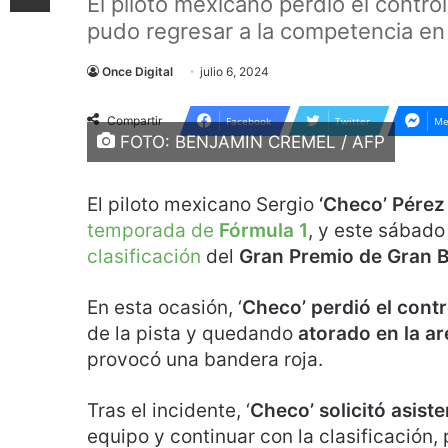
El piloto mexicano perdió el control
pudo regresar a la competencia en e
Once Digital
julio 6, 2024
Compartir
Facebook
Twitter
Me
FOTO: BENJAMIN CREMEL / AFP
El piloto mexicano Sergio
‘Checo’ Pérez
temporada de
Fórmula 1
, y este sábad
clasificación
del
Gran Premio de Gran 
En esta ocasión, ‘
Checo’ perdió el cont
de la pista y quedando
atorado en la 
provocó una bandera roja.
Tras el incidente, ‘
Checo’ solicitó asist
equipo y continuar con la clasificación,