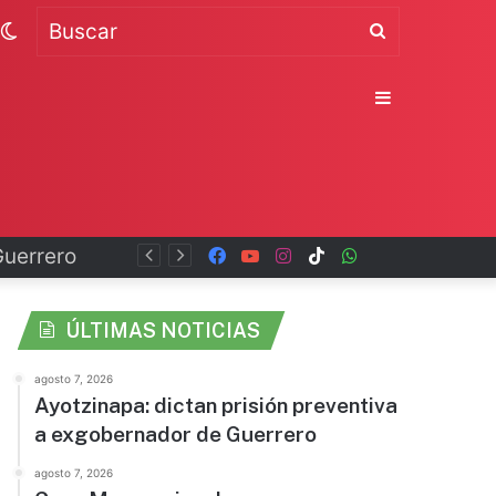
Switch
Buscar
skin
Sidebar
Facebook
YouTube
Instagram
TikTok
WhatsApp
x
ÚLTIMAS NOTICIAS
agosto 7, 2026
Ayotzinapa: dictan prisión preventiva
a exgobernador de Guerrero
agosto 7, 2026