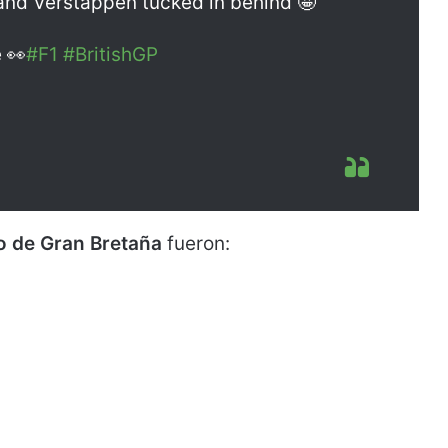
 and Verstappen tucked in behind 🤩
 👀
#F1
#BritishGP
o de Gran Bretaña
fueron: