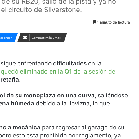
 de su RB20, salió de la pista y ya no
l circuito de Silverstone.
1 minuto de lectura
ssenger
Compartir vía Email
sigue enfrentando
dificultades
en la
o
quedó
eliminado en la Q1
de la sesión de
Bretaña
.
rol de su monoplaza en una curva
, saliéndose
arena húmeda
debido a la llovizna, lo que
encia mecánica
para regresar al garage de su
 pero esto está prohibido por reglamento, ya