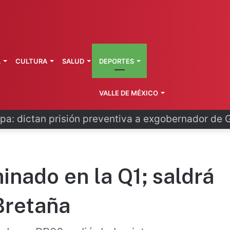
L
CULTURA
SALUD
DEPORTES
VALLE DE MÉXICO
o se disculpa tras polémico plan de FIFA
inado en la Q1; saldrá
Bretaña