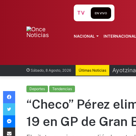
TV
EN VIVO
NACIONAL
INTERNACIONA
Infantin
Sábado, 8 Agosto, 2026
Últimas Noticias
Deportes
Tendencias
Facebook
“Checo” Pérez elim
Twitter
Messenger
19 en GP de Gran 
Compartir vía Email