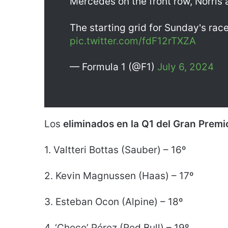
Mercedes on the front row, Norris
The starting grid for Sunday's race
pic.twitter.com/fdF12rTXZA
— Formula 1 (@F1)
July 6, 2024
Los
eliminados en la Q1 del Gran Premi
1. Valtteri Bottas (Sauber) – 16º
2. Kevin Magnussen (Haas) – 17º
3. Esteban Ocon (Alpine) – 18º
4. ‘Checo’ Pérez (Red Bull) – 19º