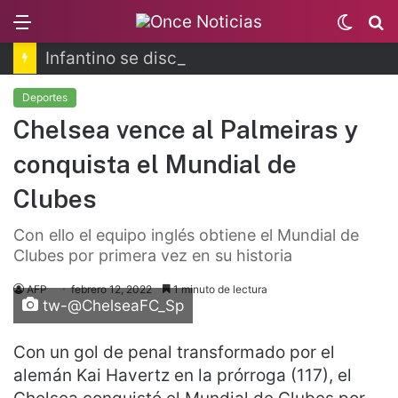
Menu
Switch
B
skin
Infantino se disculpa tras polémico plan de FIFA
Deportes
Chelsea vence al Palmeiras y
conquista el Mundial de
Clubes
Con ello el equipo inglés obtiene el Mundial de
Clubes por primera vez en su historia
AFP
febrero 12, 2022
1 minuto de lectura
tw-@ChelseaFC_Sp
Con un gol de penal transformado por el
alemán Kai Havertz en la prórroga (117), el