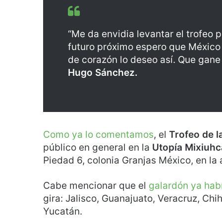
“Me da envidia levantar el trofeo p
futuro próximo espero que México 
de corazón lo deseo así. Que gane
Hugo Sánchez.
Como ya lo comentamos
, el
Trofeo de 
público en general en la
Utopía Mixiuhc
Piedad 6, colonia Granjas México, en la a
Cabe mencionar que el
galardón ya habí
gira: Jalisco, Guanajuato, Veracruz, Ch
Yucatán.