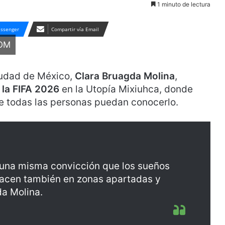
1 minuto de lectura
ssenger
Compartir vía Email
OM
Ciudad de México,
Clara Bruagda Molina
,
 la FIFA 2026
en la Utopía Mixiuhca, donde
ue todas las personas puedan conocerlo.
n una misma convicción que los sueños
acen también en zonas apartadas y
da Molina.