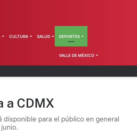
L
CULTURA
SALUD
DEPORTES
VALLE DE MÉXICO
 fortalece coordinación sanitaria en los estados
ga a CDMX
 disponible para el público en general
 junio.