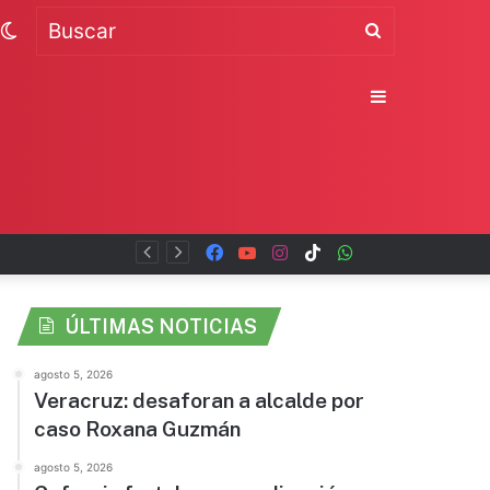
Switch
Buscar
skin
Sidebar
Facebook
YouTube
Instagram
TikTok
WhatsApp
x
ÚLTIMAS NOTICIAS
agosto 5, 2026
Veracruz: desaforan a alcalde por
caso Roxana Guzmán
agosto 5, 2026