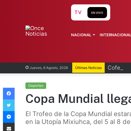
TV
EN VIVO
NACIONAL
INTERNACIONA
Cofepris
Jueves, 6 Agosto, 2026
Últimas Noticias
Deportes
Facebook
Copa Mundial lle
Twitter
Messenger
El Trofeo de la Copa Mundial estará
en la Utopía Mixiuhca, del 5 al 8 de
Compartir vía Email