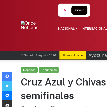
TV
EN VIVO
NACIONAL
INTERNACIONA
Ayotzina
Sábado, 8 Agosto, 2026
Últimas Noticias
Deportes
Tendencias
Facebook
Cruz Azul y Chivas 
Twitter
Messenger
semifinales
Compartir vía Email