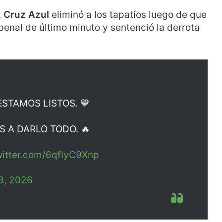
,
Cruz Azul
eliminó a los tapatíos luego de que
penal de último minuto y sentenció la derrota
ESTAMOS LISTOS. 💙
 A DARLO TODO. 🔥
witter.com/6qfIyC9Xnp
3, 2026