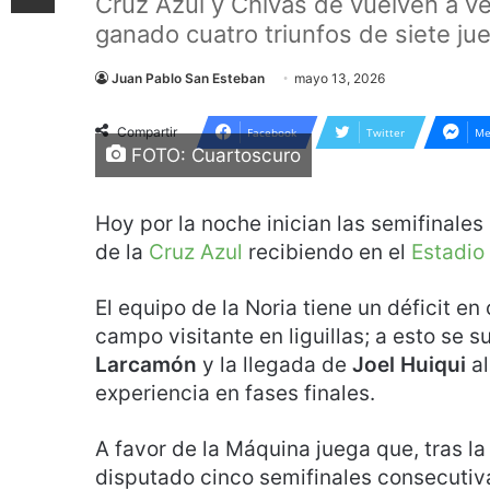
Cruz Azul y Chivas de vuelven a ver 
ganado cuatro triunfos de siete ju
Juan Pablo San Esteban
mayo 13, 2026
Compartir
Facebook
Twitter
Me
FOTO: Cuartoscuro
Hoy por la noche inician las semifinale
de la
Cruz Azul
recibiendo en el
Estadio
El equipo de la Noria tiene un déficit en
campo visitante en liguillas; a esto se 
Larcamón
y la llegada de
Joel Huiqui
a
experiencia en fases finales.
A favor de la Máquina juega que, tras l
disputado cinco semifinales consecutiva