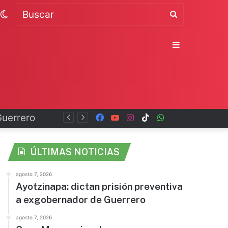
Switch
Buscar
skin
Sidebar
Guerrero
Facebook
YouTube
Instagram
TikTok
WhatsApp
x
ÚLTIMAS NOTICIAS
agosto 7, 2026
Ayotzinapa: dictan prisión preventiva
a exgobernador de Guerrero
agosto 7, 2026