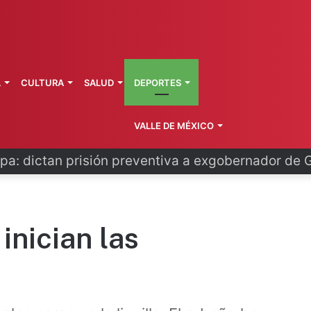
L
CULTURA
SALUD
DEPORTES
VALLE DE MÉXICO
pa: dictan prisión preventiva a exgobernador de 
inician las