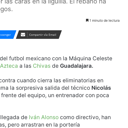
las caras en la liguilla. El rebaño ha
egos.
1 minuto de lectura
ssenger
Compartir vía Email
s del futbol mexicano con la Máquina Celeste
 Azteca
a las
Chivas
de
Guadalajara.
 contra cuando cierra las eliminatorias en
suma la sorpresiva salida del técnico
Nicolás
l frente del equipo, un entrenador con poca
a llegada de
Iván Alonso
como directivo, han
s, pero arrastran en la portería