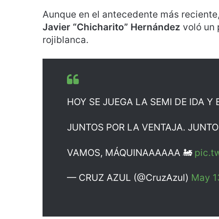
Aunque en el antecedente más reciente
Javier “Chicharito” Hernández
voló un 
rojiblanca.
HOY SE JUEGA LA SEMI DE IDA Y 
JUNTOS POR LA VENTAJA. JUNTOS
VAMOS, MÁQUINAAAAAA 🚂
pic.t
— CRUZ AZUL (@CruzAzul)
May 1