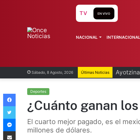
TV
EN VIVO
NACIONAL
INTERNACIONA
Infantin
Sábado, 8 Agosto, 2026
Últimas Noticias
Deportes
Facebook
¿Cuánto ganan los 
Twitter
Messenger
El cuarto mejor pagado, es el mexi
millones de dólares.
Compartir vía Email