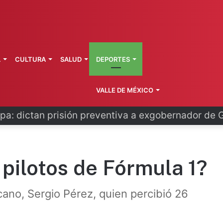
L
CULTURA
SALUD
DEPORTES
VALLE DE MÉXICO
o se disculpa tras polémico plan de FIFA
pilotos de Fórmula 1?
cano, Sergio Pérez, quien percibió 26