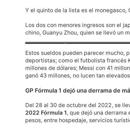
Y el quinto de la lista es el monegasco, 
Los dos con menores ingresos son el ja
chino, Guanyu Zhou, quien se llevó un mi
. FOTO: MOISÉS PABLO/CUARTOSCURO.COM
FOTO: MOISÉS PABLO/CUARTOSCURO.COM
Estos sueldos pueden parecer mucho, pe
deportistas; como el futbolista francés
millones de dólares; Messi con 41 millo
ganó 43 millones, no lucen tan elevados
GP Fórmula 1 dejó una derrama de má
Del 28 al 30 de octubre del 2022, se l
2022 Fórmula 1
, que dejó una derrama 
pesos, entre hospedaje, servicios turísti