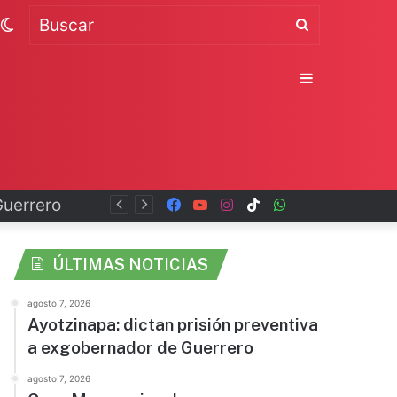
Switch
Buscar
skin
Sidebar
Facebook
YouTube
Instagram
TikTok
WhatsApp
x
ÚLTIMAS NOTICIAS
agosto 7, 2026
Ayotzinapa: dictan prisión preventiva
a exgobernador de Guerrero
agosto 7, 2026