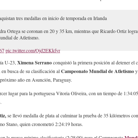
uistan tres medallas en inicio de temporada en Irlanda
ra Ortega se coronan en 20 y 35 km, mientras que Ricardo Ortiz logra 
Mundial de Atletismo.
L67
pic.twitter.com/Ojd2EKkfvr
Ximena Serrano
ría U-23,
conquistó la primera posición al detener el
icial)
December 16, 2024
Campeonato Mundial de Atletismo
 en busca de su clasificación al
y
 próximo año en Asunción, Paraguay.
cer lugar para la portuguesa Vitoria Oliveira, con un tiempo de 1:34:05,
.
iz,
se llevó medalla de plata al culminar la prueba de 35 kilómetros co
imo Stano, quien cronometró 2:24:19 horas.
Mundia
con la marca mínima clasificatoria (2:28:00) para el Campeonato