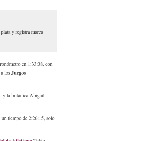
plata y registra marca
 cronómetro en 1:33:38, con
Juegos
 a los
 y la británica Abigail
n un tiempo de 2:26:15, solo
l de Atletismo
Tokio