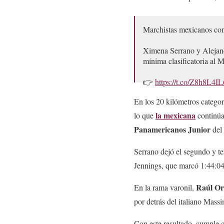
Marchistas mexicanos conq
Ximena Serrano y Alejand
mínima clasificatoria al 
👉
https://t.co/Z8h8L4I
En los 20 kilómetros catego
— CONADE (@conadeof
la mexicana
lo que
continúa
Panamericanos Junior
del
Serrano dejó el segundo y ter
Jennings, que marcó 1:44:04
Raúl Ort
En la rama varonil,
por detrás del italiano Mass
Con este resultado, cumple 