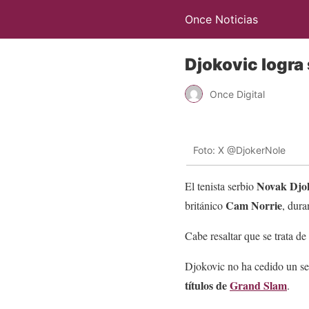
Once Noticias
Djokovic logra
Once Digital
Foto: X @DjokerNole
Novak Djo
El tenista serbio
Cam Norrie
británico
, dura
Cabe resaltar que se trata d
Djokovic no ha cedido un set
títulos de
Grand Slam
.