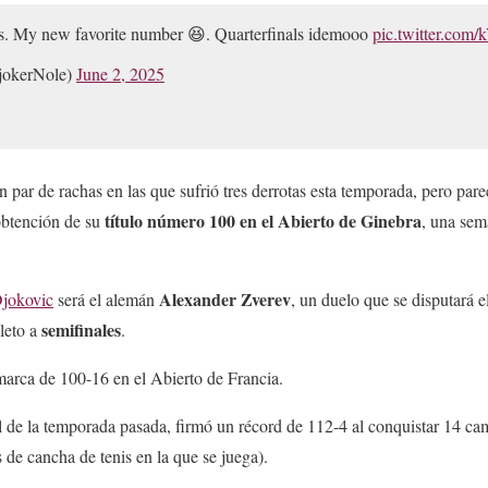
s. My new favorite number 😆. Quarterfinals idemooo
pic.twitter.co
jokerNole)
June 2, 2025
n par de rachas en las que sufrió tres derrotas esta temporada, pero par
título número 100 en el Abierto de Ginebra
obtención de su
, una sem
Alexander Zverev
jokovic
será el alemán
, un duelo que se disputará e
semifinales
oleto a
.
marca de 100-16 en el Abierto de Francia.
nal de la temporada pasada, firmó un récord de 112-4 al conquistar 14 c
s de cancha de tenis en la que se juega).