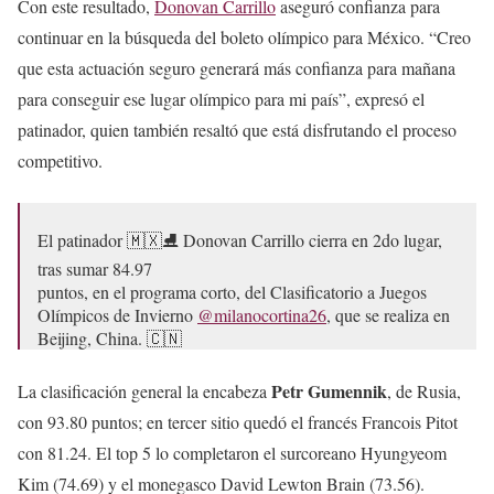
Con este resultado,
Donovan Carrillo
aseguró confianza para
continuar en la búsqueda del boleto olímpico para México. “Creo
que esta actuación seguro generará más confianza para mañana
para conseguir ese lugar olímpico para mi país”, expresó el
patinador, quien también resaltó que está disfrutando el proceso
competitivo.
El patinador 🇲🇽⛸️ Donovan Carrillo cierra en 2do lugar,
tras sumar 84.97
puntos, en el programa corto, del Clasificatorio a Juegos
Olímpicos de Invierno
@milanocortina26
, que se realiza en
Beijing, China. 🇨🇳
👉 Este sábado compite en programa libre a las 23:45 hrs.
Petr Gumennik
La clasificación general la encabeza
, de Rusia,
(TCM) 🇲🇽
pic.twitter.com/yzcx6eGoAN
con 93.80 puntos; en tercer sitio quedó el francés Francois Pitot
con 81.24. El top 5 lo completaron el surcoreano Hyungyeom
— CONADE (@conadeoficial)
September 20, 2025
Kim (74.69) y el monegasco David Lewton Brain (73.56).