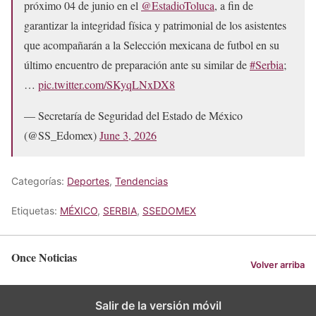
próximo 04 de junio en el
@EstadioToluca
, a fin de
garantizar la integridad física y patrimonial de los asistentes
que acompañarán a la Selección mexicana de futbol en su
último encuentro de preparación ante su similar de
#Serbia
;
…
pic.twitter.com/SKyqLNxDX8
— Secretaría de Seguridad del Estado de México
(@SS_Edomex)
June 3, 2026
Categorías:
Deportes
,
Tendencias
Etiquetas:
MÉXICO
,
SERBIA
,
SSEDOMEX
Once Noticias
Volver arriba
Salir de la versión móvil