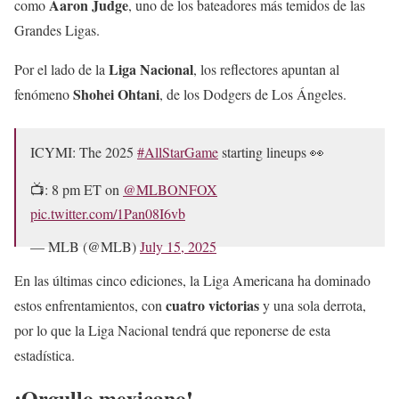
Aaron Judge
como
, uno de los bateadores más temidos de las
Grandes Ligas.
Liga Nacional
Por el lado de la
, los reflectores apuntan al
Shohei Ohtani
fenómeno
, de los Dodgers de Los Ángeles.
ICYMI: The 2025
#AllStarGame
starting lineups 👀
📺: 8 pm ET on
@MLBONFOX
pic.twitter.com/1Pan08I6vb
— MLB (@MLB)
July 15, 2025
En las últimas cinco ediciones, la Liga Americana ha dominado
cuatro victorias
estos enfrentamientos, con
y una sola derrota,
por lo que la Liga Nacional tendrá que reponerse de esta
estadística.
¡Orgullo mexicano!