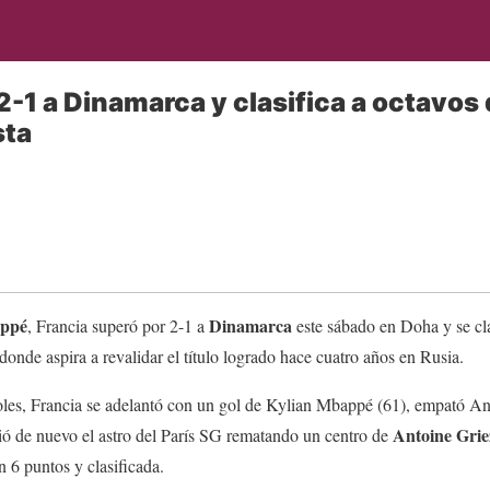
-1 a Dinamarca y clasifica a octavos d
sta
appé
Dinamarca
, Francia superó por 2-1 a
este sábado en Doha y se cla
 donde aspira a revalidar el título logrado hace cuatro años en Rusia.
goles, Francia se adelantó con un gol de Kylian Mbappé (61), empató A
Antoine Gri
ió de nuevo el astro del París SG rematando un centro de
n 6 puntos y clasificada.