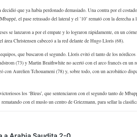
ia decidió que ya había perdonado demasiado. Una contra por el costado
appé, el pase retrasado del lateral y el ’10’ remató con la derecha a l
neses se lanzaron a por el empate y lo lograron rápidamente, en un córn
el área Christensen cabeceó a la red delante de Hugo Lloris (68).
equipos, que buscaron el segundo. Lloris evitó el tanto de los nórdicos
indstrom (73) y Martin Braithwhite no acertó con el arco francés en un r
ó con Aurelien Tchouameni (78) y, sobre todo, con un acrobático dispa
victoriosos los ‘Bleus’, que sentenciaron con el segundo tanto de Mbap
 rematando con el muslo un centro de Griezmann, para sellar la clasific