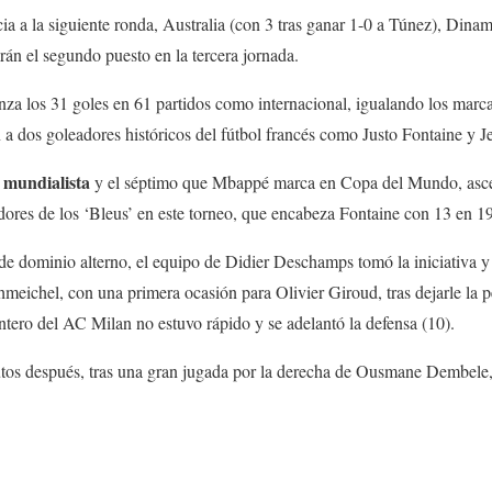
cia a la siguiente ronda, Australia (con 3 tras ganar 1-0 a Túnez), Dina
rán el segundo puesto en la tercera jornada.
za los 31 goles en 61 partidos como internacional, igualando los marc
n a dos goleadores históricos del fútbol francés como Justo Fontaine y J
 mundialista
y el séptimo que Mbappé marca en Copa del Mundo, asce
dores de los ‘Bleus’ en este torneo, que encabeza Fontaine con 13 en 1
de dominio alterno, el equipo de Didier Deschamps tomó la iniciativa 
hmeichel, con una primera ocasión para Olivier Giroud, tras dejarle la 
ntero del AC Milan no estuvo rápido y se adelantó la defensa (10).
utos después, tras una gran jugada por la derecha de Ousmane Dembele, 