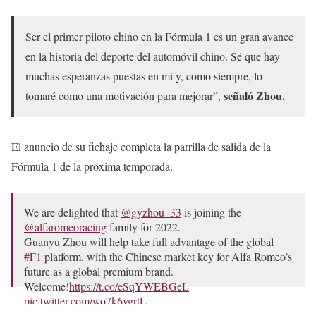
Ser el primer piloto chino en la Fórmula 1 es un gran avance
en la historia del deporte del automóvil chino. Sé que hay
muchas esperanzas puestas en mí y, como siempre, lo
señaló Zhou.
tomaré como una motivación para mejorar”,
El anuncio de su fichaje completa la parrilla de salida de la
Fórmula 1 de la próxima temporada.
We are delighted that
@gyzhou_33
is joining the
@alfaromeoracing
family for 2022.
Guanyu Zhou will help take full advantage of the global
#F1
platform, with the Chinese market key for Alfa Romeo’s
future as a global premium brand.
Welcome!
https://t.co/eSqYWEBGeL
pic.twitter.com/wo7k6vgrtL