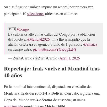
Su clasificación también impuso un récord; por primera vez
participarán 10
selecciones
africanas en el torneo.
🇨🇩
#Congo
La euforia estalló en las calles del Congo por la obtención
del boleto al
#Mundial2026
, ni la lluvia impidió que la
afición celebrara el agónico triunfo de 1 gol sobre
#Jamaica
en tiempo extra.
pic.twitter.com/YOsJqg2xF8
— ZuritaCarpio (@ZuritaCarpio)
April 1, 2026
Repechaje:
Irak vuelve al Mundial tras
40 años
En la otra final intercontinental, disputada en el estadio de
Irak derrotó 2-1 a Bolivia
Monterrey,
. Con esto, regresa a una
4 décadas
Copa del Mundo tras
de ausencia; su única
México 1986
participación
previa fue en
.