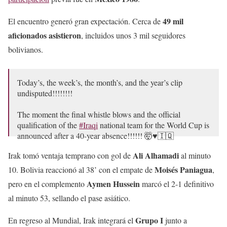
49 mil
El encuentro generó gran expectación. Cerca de
aficionados asistieron
, incluidos unos 3 mil seguidores
bolivianos.
Today’s, the week’s, the month’s, and the year’s clip
undisputed!!!!!!!!
The moment the final whistle blows and the official
qualification of the
#Iraqi
national team for the World Cup is
announced after a 40-year absence!!!!!! 🤯♥️🇮🇶
Ali Alhamadi
Irak tomó ventaja temprano con gol de
al minuto
pic.twitter.com/wG13fzSs5A
Moisés Paniagua
10. Bolivia reaccionó al 38’ con el empate de
,
— MALAININE (@CHM_iNEWS)
April 1, 2026
Aymen Hussein
pero en el complemento
marcó el 2-1 definitivo
al minuto 53, sellando el pase asiático.
Grupo I
En regreso al Mundial, Irak integrará el
junto a