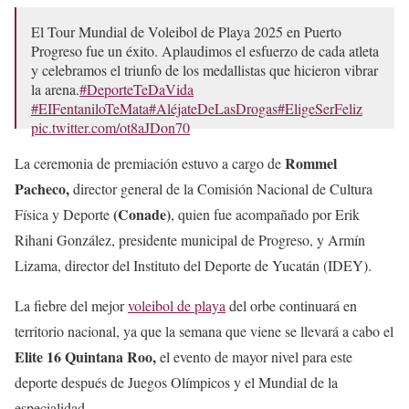
El Tour Mundial de Voleibol de Playa 2025 en Puerto
Progreso fue un éxito. Aplaudimos el esfuerzo de cada atleta
y celebramos el triunfo de los medallistas que hicieron vibrar
la arena.
#DeporteTeDaVida
#EIFentaniloTeMata
#AléjateDeLasDrogas
#EligeSerFeliz
pic.twitter.com/ot8aJDon70
— CONADE (@conadeoficial)
March 24, 2025
Rommel
La ceremonia de premiación estuvo a cargo de
Pacheco,
director general de la Comisión Nacional de Cultura
(Conade)
Física y Deporte
, quien fue acompañado por Erik
Rihani González, presidente municipal de Progreso, y Armín
Lizama, director del Instituto del Deporte de Yucatán (IDEY).
La fiebre del mejor
voleibol de playa
del orbe continuará en
territorio nacional, ya que la semana que viene se llevará a cabo el
Elite 16 Quintana Roo,
el evento de mayor nivel para este
deporte después de Juegos Olímpicos y el Mundial de la
especialidad.