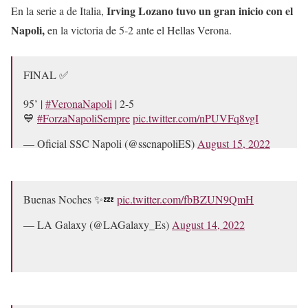
Irving Lozano tuvo un gran inicio con el
En la serie a de Italia,
Napoli,
en la victoria de 5-2 ante el Hellas Verona.
FINAL ✅
95’ |
#VeronaNapoli
| 2-5
💙
#ForzaNapoliSempre
pic.twitter.com/nPUVFq8vgI
— Oficial SSC Napoli (@sscnapoliES)
August 15, 2022
Buenas Noches ✨💤
pic.twitter.com/fbBZUN9QmH
— LA Galaxy (@LAGalaxy_Es)
August 14, 2022