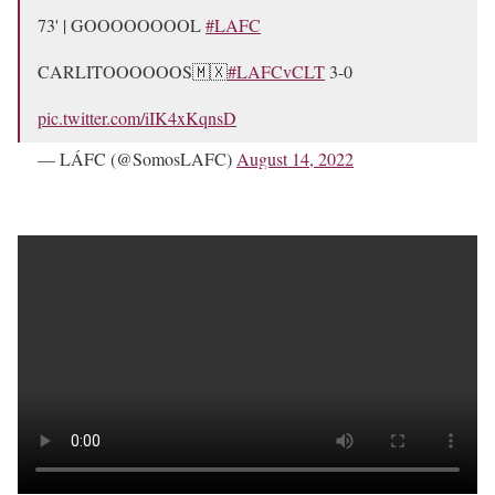
73' | GOOOOOOOOL
#LAFC
CARLITOOOOOOS🇲🇽
#LAFCvCLT
3-0
pic.twitter.com/iIK4xKqnsD
— LÁFC (@SomosLAFC)
August 14, 2022