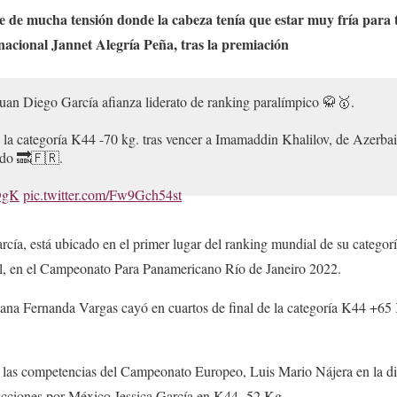
 de mucha tensión donde la cabeza tenía que estar muy fría para 
nacional Jannet Alegría Peña, tras la premiación
uan Diego García afianza liderato de ranking paralímpico 🥋🥇.
 la categoría K44 -70 kg. tras vencer a Imamaddin Khalilov, de Azerb
ndo 🔜🇫🇷.
gDgK
pic.twitter.com/Fw9Gch54st
DE)
May 20, 2022
ía, está ubicado en el primer lugar del ranking mundial de su categorí
il, en el Campeonato Para Panamericano Río de Janeiro 2022.
cana Fernanda Vargas cayó en cuartos de final de la categoría K44 +65 
n las competencias del Campeonato Europeo, Luis Mario Nájera en la d
 acciones por México Jessica García en K44 -52 Kg.