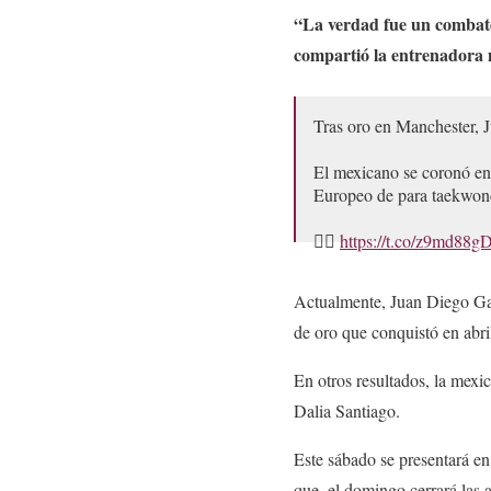
“La verdad fue un combate
compartió la entrenadora 
Tras oro en Manchester, J
El mexicano se coronó en
Europeo de para taekwo
👉🏽
https://t.co/z9md88
— CONADE (@CONA
Actualmente, Juan Diego Garc
de oro que conquistó en abr
En otros resultados, la mexi
Dalia Santiago.
Este sábado se presentará e
que, el domingo cerrará las