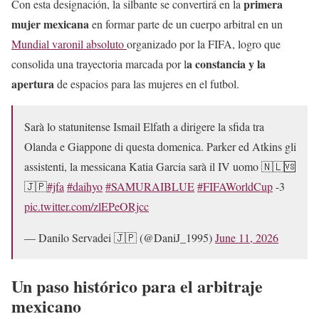
primera
Con esta designación, la silbante se convertirá en la
mujer mexicana
en formar parte de un cuerpo arbitral en un
Mundial varonil absoluto
organizado por la FIFA, logro que
a constancia y la
consolida una trayectoria marcada por l
apertura
de espacios para las mujeres en el futbol.
Sarà lo statunitense Ismail Elfath a dirigere la sfida tra
Olanda e Giappone di questa domenica. Parker ed Atkins gli
assistenti, la messicana Katia Garcia sarà il IV uomo 🇳🇱🆚
🇯🇵
#jfa
#daihyo
#SAMURAIBLUE
#FIFAWorldCup
-3
pic.twitter.com/zlEPeORjcc
— Danilo Servadei 🇯🇵 (@DaniJ_1995)
June 11, 2026
Un paso histórico para el arbitraje
mexicano