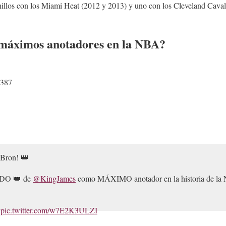
nillos con los Miami Heat (2012 y 2013) y uno con los Cleveland Caval
 máximos anotadores en la NBA?
.387
eBron! 👑
ADO 👑 de
@KingJames
como MÁXIMO anotador en la historia de la N

pic.twitter.com/w7E2K3ULZI