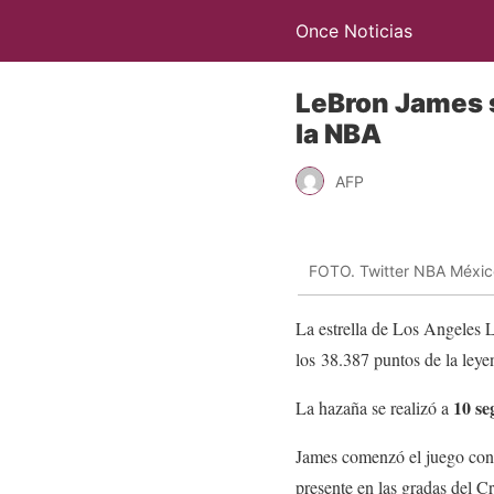
Once Noticias
LeBron James s
la NBA
AFP
FOTO. Twitter NBA Méxic
La estrella de Los Angeles 
los 38.387 puntos de la ley
10 se
La hazaña se realizó a
James comenzó el juego con 
presente en las gradas del 