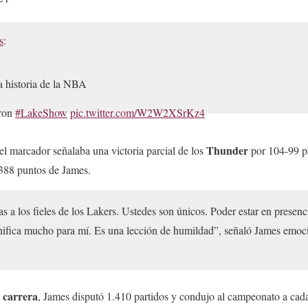
s
:
 historia de la NBA
ron
#LakeShow
pic.twitter.com/W2W2XSrKz4
NBAMEX)
February 8, 2023
Thunder
el marcador señalaba una victoria parcial de los
por 104-99 p
.388 puntos de James.
as a los fieles de los Lakers. Ustedes son únicos. Poder estar en presen
fica mucho para mí. Es una lección de humildad”, señaló James emoc
 carrera
, James disputó 1.410 partidos y condujo al campeonato a cada