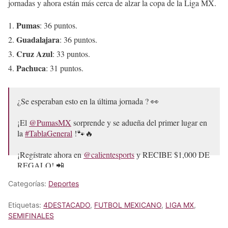
jornadas y ahora están más cerca de alzar la copa de la Liga MX.
pic.twitter.com/JuHJuj9pfw
Pumas
: 36 puntos.
— Liga BBVA MX (@LigaBBVAMX)
May 11, 2026
Guadalajara
: 36 puntos.
Cruz Azul
: 33 puntos.
Pachuca
: 31 puntos.
¿Se esperaban esto en la última jornada ? 👀
¡El
@PumasMX
sorprende y se adueña del primer lugar en
la
#TablaGeneral
!🐾🔥
¡Regístrate ahora en
@calientesports
у RECIBE $1,000 DE
REGALO! 📲
https://t.co/ydZDyHivMI
#ApuestaPorLaLigaMx
Categorías:
Deportes
#MásAcciónMásDiversión
#J17
#ConMéxicoC26
|…
pic.twitter.com/a1lENbWqzk
Etiquetas:
4DESTACADO
,
FUTBOL MEXICANO
,
LIGA MX
,
— Liga BBVA MX (@LigaBBVAMX)
April 27, 2026
SEMIFINALES