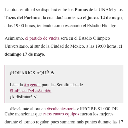
Pumas
La otra semifinal se disputará entre los
de la UNAM y los
Tuzos del Pachuca
jueves 14 de mayo
, la cual dará comienzo el
,
a las 19:00 horas, teniendo como escenario el Estadio Hidalgo.
Asimismo,
el partido de vuelta
será en el Estadio Olímpico
Universitario, al sur de la Ciudad de México, a las 19:00 horas, el
domingo 17 de mayo
.
¡HORARIOS AQUÍ! 🚨
Lista la
#Agenda
para las Semifinales de
#LaFiestaDeLaAfición
.
¡A disfrutar! 🎉
¡Regístrate ahora en
@calientesports
y RECIBE $1,000 DE
Cabe mencionar que
estos cuatro equipos
fueron los mejores
REGALO para comenzar a apostar! 📲 Da clic aquí:
https://t.co/ydZDyHivMI
🔥
durante el torneo regular, pues sumaron más puntos durante las 17
#MásAcciónMásDiversión
#ConMéxicoC26