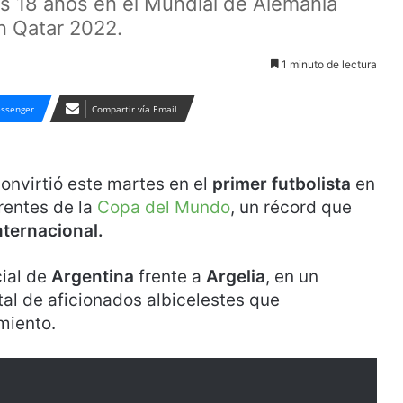
os 18 años en el Mundial de Alemania
en Qatar 2022.
1 minuto de lectura
ssenger
Compartir vía Email
convirtió este martes en el
primer futbolista
en
rentes de la
Copa del Mundo
, un récord que
nternacional.
cial de
Argentina
frente a
Argelia
, en un
tal de aficionados albicelestes que
miento.