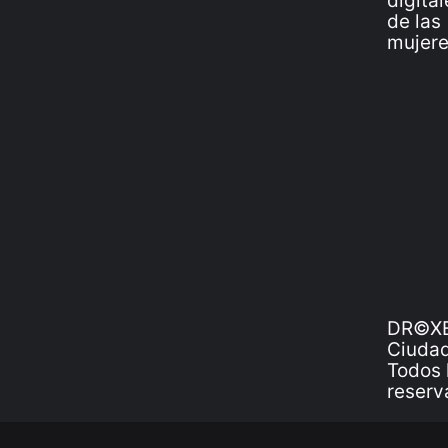
DR©XE
Ciudad
Todos 
reserv