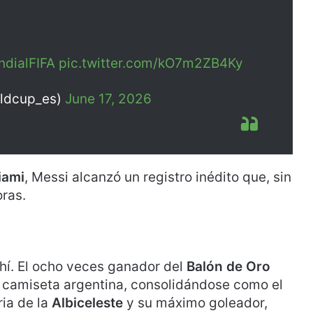
dialFIFA
pic.twitter.com/kO7m2ZB4Ky
rldcup_es)
June 17, 2026
iami
, Messi alcanzó un registro inédito que, sin
ras.
hí. El ocho veces ganador del
Balón de Oro
 camiseta argentina, consolidándose como el
ria de la
Albiceleste
y su máximo goleador,