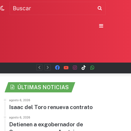
Switch
Buscar
skin
Sidebar
Facebook
YouTube
Instagram
TikTok
WhatsApp
x
ÚLTIMAS NOTICIAS
agosto 6, 2026
Isaac del Toro renueva contrato
agosto 6, 2026
Detienen a exgobernador de