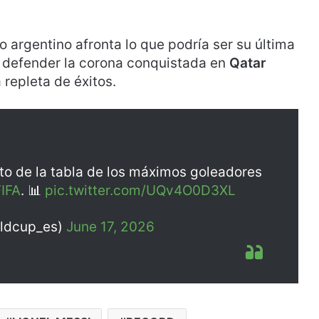
o argentino afronta lo que podría ser su última
e defender la corona conquistada en
Qatar
 repleta de éxitos.
lto de la tabla de los máximos goleadores
IFA
. 📊
pic.twitter.com/UQv4O0D3XL
rldcup_es)
June 17, 2026