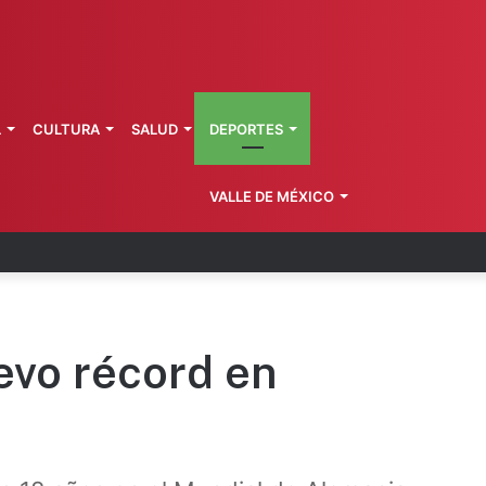
L
CULTURA
SALUD
DEPORTES
VALLE DE MÉXICO
l Toro renueva contrato
evo récord en