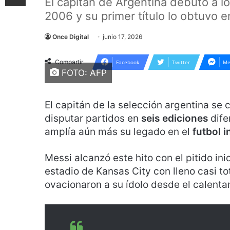
El capitán de Argentina debutó a l
2006 y su primer título lo obtuvo 
Once Digital
junio 17, 2026
Compartir
Facebook
Twitter
Me
FOTO: AFP
El capitán de la selección argentina se 
disputar partidos en
seis ediciones
dife
amplía aún más su legado en el
futbol i
Messi alcanzó este hito con el pitido ini
estadio de Kansas City con lleno casi to
ovacionaron a su ídolo desde el calenta