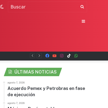
Switch
Buscar
skin
Sidebar
Facebook
YouTube
Instagram
TikTok
WhatsApp
x
ÚLTIMAS NOTICIAS
agosto 7, 2026
Acuerdo Pemex y Petrobras en fase
de ejecución
agosto 7, 2026