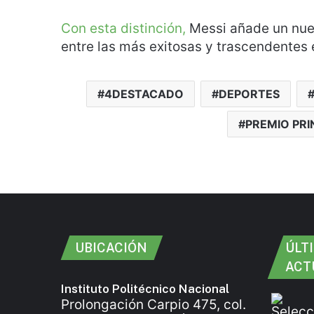
Con esta distinción,
Messi añade un nue
entre las más exitosas y trascendentes e
4DESTACADO
DEPORTES
PREMIO PRI
UBICACIÓN
ÚLT
ACT
Instituto Politécnico Nacional
Prolongación Carpio 475, col.