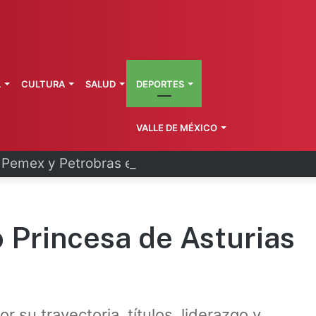
L
CULTURA
SALUD
DEPORTES
VALLE DE MÉXICO
Pemex y Petrobras en fase de ejecución
 Princesa de Asturias
r su trayectoria, títulos, liderazgo y