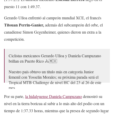
puesto 11 con 1:49.37.
Gerardo Ulloa enfrentó al campeón mundial XCE, el francés
Titouan Perrin-Ganier,
además del subcampeón del orbe, el
canadiense Simon Gegenheimer, quienes dieron un extra a la
competición.
Ciclistas mexicanos Gerardo Ulloa y Daniela Campuzano
brillan en Puerto Rico 🚴🇲🇽
Nuestro país obtuvo un título más en categoría Junior
femenil con Yosselin Morales; su próxima parada será el
Tropical MTB Challenge de nivel HC del 23 al 26 de este
mes.
Por su parte,
la hidalguense Daniela Campuzano
demostró su
👉
https://t.co/ahERk0TJKp
pic.twitter.com/wGI7QftbFE
nivel en la tierra boricua al subir a lo más alto del podio con un
— CONADE (@CONADE)
February 20, 2023
tiempo de 1:37.33 horas, mientras que la presea de segundo lugar