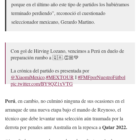
porque en el último año este tipo de partidos los hubiéramos
terminado perdiendo”, reconoció el cuestionado
seleccionador mexicano, Gerardo Martino.
Con gol de Hirving Lozano, vencimos a Perú en duelo de
preparación rumbo a 🇶🇦.👏🏼💚
La crónica del partido es presentada por
@XiaomiMexico
.
#MEXTOUR
I
#FMFporNuestroFútbol
pic.twitter.com/BY9QZ1xVTG
— Selección Nacional (@miseleccionmx)
September 25,
Perú
, en cambio, no culminó ninguna de sus ocasiones en el
2022
arranque de una nueva etapa bajo el mando de Reynoso, el
técnico que debe levantar una selección aún traumada por la
Qatar 2022.
derrota por penales ante Australia en la repesca a