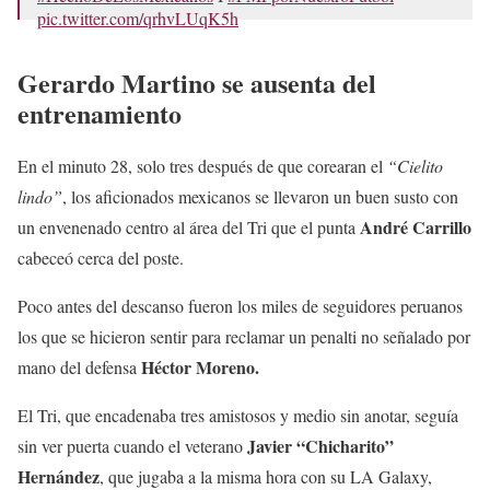
pic.twitter.com/qrhvLUqK5h
— Selección Nacional (@miseleccionmx)
September 25,
Gerardo Martino se ausenta del
2022
entrenamiento
En el minuto 28, solo tres después de que corearan el
“Cielito
lindo”
, los aficionados mexicanos se llevaron un buen susto con
André Carrillo
un envenenado centro al área del Tri que el punta
cabeceó cerca del poste.
Poco antes del descanso fueron los miles de seguidores peruanos
los que se hicieron sentir para reclamar un penalti no señalado por
Héctor Moreno.
mano del defensa
El Tri, que encadenaba tres amistosos y medio sin anotar, seguía
Javier “Chicharito”
sin ver puerta cuando el veterano
Hernández
, que jugaba a la misma hora con su LA Galaxy,