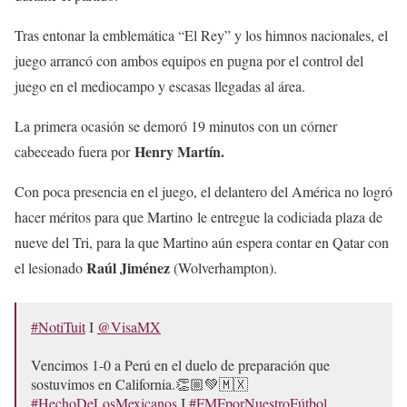
Tras entonar la emblemática “El Rey” y los himnos nacionales, el
juego arrancó con ambos equipos en pugna por el control del
juego en el mediocampo y escasas llegadas al área.
La primera ocasión se demoró 19 minutos con un córner
Henry Martín.
cabeceado fuera por
Con poca presencia en el juego, el delantero del América no logró
hacer méritos para que Martino le entregue la codiciada plaza de
nueve del Tri, para la que Martino aún espera contar en Qatar con
Raúl Jiménez
el lesionado
(Wolverhampton).
#NotiTuit
I
@VisaMX
Vencimos 1-0 a Perú en el duelo de preparación que
sostuvimos en California.👏🏼💚🇲🇽
#HechoDeLosMexicanos
I
#FMFporNuestroFútbol