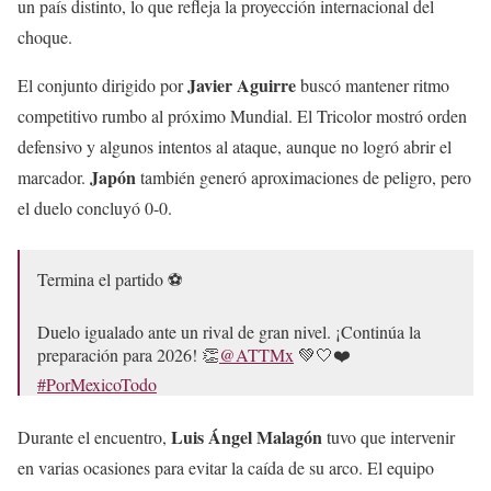
un país distinto, lo que refleja la proyección internacional del
choque.
Javier Aguirre
El conjunto dirigido por
buscó mantener ritmo
competitivo rumbo al próximo Mundial. El Tricolor mostró orden
defensivo y algunos intentos al ataque, aunque no logró abrir el
Japón
marcador.
también generó aproximaciones de peligro, pero
el duelo concluyó 0-0.
Termina el partido ⚽
Duelo igualado ante un rival de gran nivel. ¡Continúa la
preparación para 2026! 👏
@ATTMx
💚🤍❤️
#PorMexicoTodo
*Publicidad para México*
pic.twitter.com/4eG2ihTqS6
Luis Ángel Malagón
Durante el encuentro,
tuvo que intervenir
en varias ocasiones para evitar la caída de su arco. El equipo
— Selección Nacional (@miseleccionmx)
September 7,