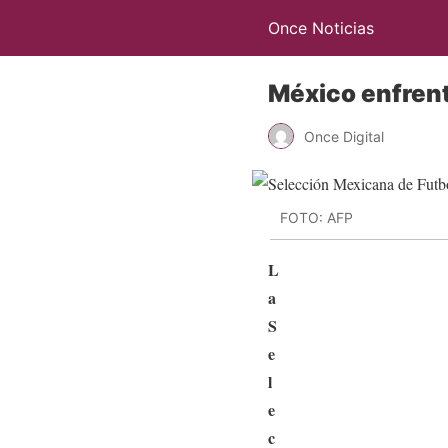
Once Noticias
México enfrent
Once Digital
FOTO: AFP
L
a
S
e
l
e
c