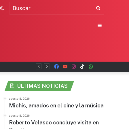
Switch
Buscar
skin
Sidebar
Facebook
YouTube
Instagram
TikTok
WhatsApp
x
ÚLTIMAS NOTICIAS
agosto 8, 2026
Michis, amados en el cine y la música
agosto 8, 2026
Roberto Velasco concluye visita en