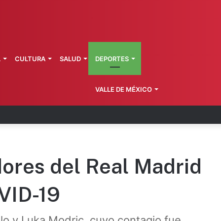
L
CULTURA
SALUD
DEPORTES
VALLE DE MÉXICO
a de Morelos investiga explosión de pipa
dores del Real Madrid
OVID-19
o y Luka Modric, cuyo contagio fue