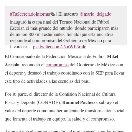
#TuSecretarioInforma
🗞️ | El maestro
@mario_delgado
inauguró la etapa final del Torneo Nacional de Fútbol
Escolar, el más grande del mundo, donde participaron más
de millón 800 mil estudiantes. Señaló que esta iniciativa
responde al compromiso del Gobierno de México para
favorecer…
pic.twitter.com/sNnWE3rnfo
Mikel
El Comisionado de la Federación Mexicana de Futbol,
— SEP México (@SEP_mx)
June 10, 2025
Arriola
, reconoció el
compromiso
del Gobierno de México con
el deporte y destacó el trabajo coordinado con la SEP para llevar
este tipo de actividades a las escuelas del país.
Por su parte, el director de la Comisión Nacional de Cultura
Rommel Pacheco
Física y Deporte (CONADE),
, subrayó el
valor del deporte como una herramienta de transformación social
que fomenta el trabajo en equipo, la salud y el compromiso.
Anunció que el equipo campeón del torneo escolar, en las ramas