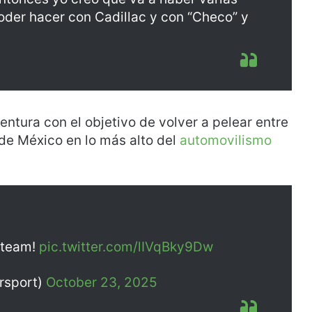
der hacer con Cadillac y con “Checo” y
ntura con el objetivo de volver a pelear entre
de México en lo más alto del
automovilismo
 team!
pic.twitter.com/lIVqBky9Dw
rsport)
October 23, 2025