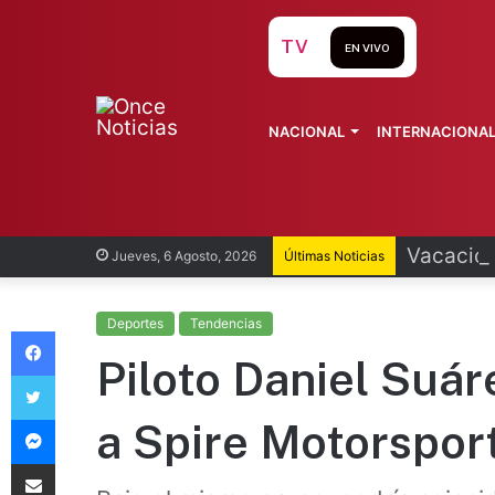
TV
EN VIVO
NACIONAL
INTERNACIONA
Vacacion
Jueves, 6 Agosto, 2026
Últimas Noticias
Deportes
Tendencias
Facebook
Piloto Daniel Suár
Twitter
Messenger
a Spire Motorspor
Compartir vía Email