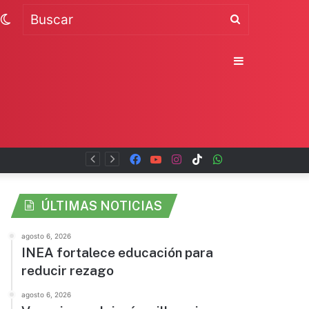
Switch
Buscar
skin
Sidebar
Facebook
YouTube
Instagram
TikTok
WhatsApp
x
ÚLTIMAS NOTICIAS
agosto 6, 2026
INEA fortalece educación para
reducir rezago
agosto 6, 2026