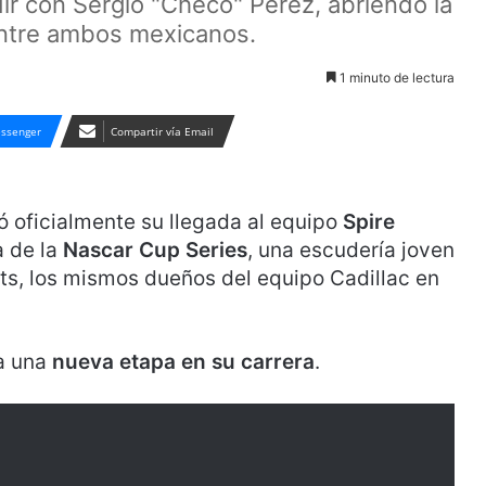
dir con Sergio "Checo" Pérez, abriendo la
entre ambos mexicanos.
1 minuto de lectura
ssenger
Compartir vía Email
ó oficialmente su llegada al equipo
Spire
 de la
Nascar Cup Series
, una escudería joven
s, los mismos dueños del equipo Cadillac en
a una
nueva etapa en su carrera
.