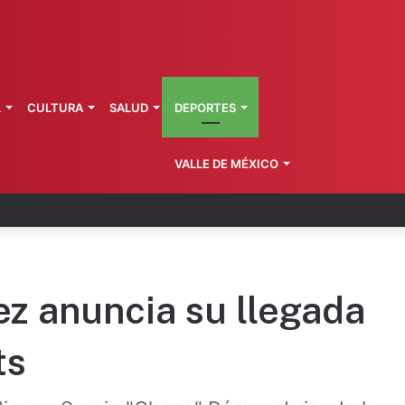
L
CULTURA
SALUD
DEPORTES
VALLE DE MÉXICO
es dejarán millonaria derrama en CDMX
ez anuncia su llegada
ts