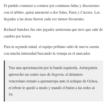
RT si irás a la cedemequis para apoyar a
#LaFranjaQueNosUne
🎽
pic.twitter.com/RJjV0oDQUC
El partido comenzó a cortarse por continuas faltas y discusiones
con el árbitro, quien amonestó a dos Salas, Parra y Cáceres. Las
— Club Puebla🎽 (@ClubPueblaMX)
May 12, 2022
llegadas a las áreas fueron cada vez menos frecuentes.
Richard Sánchez fue otro jugador azulcrema que tuvo que salir de
cambio por lesión.
Para la segunda mitad, el equipo poblano salió de nueva cuenta
con mucha intensidad buscando la ventaja en el marcador.
Tras una aproximación por la banda izquierda, Aristeguieta
aprovechó un centro raso de Segovia, el delantero
venezolano remató a quemarropa ante el achique de Ochoa,
el rebote le quedó a modo y mandó el balón a las redes al
54.