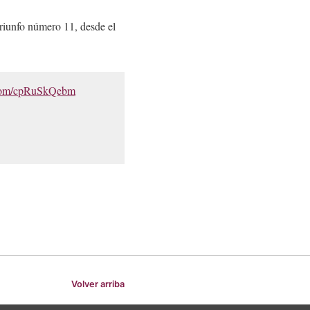
triunfo número 11, desde el
r.com/cpRuSkQebm
Volver arriba