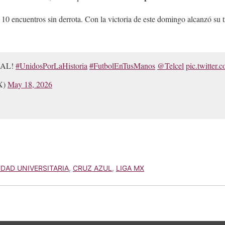
 10 encuentros sin derrota. Con la victoria de este domingo alcanzó su 
NAL!
#UnidosPorLaHistoria
#FutbolEnTusManos
@Telcel
pic.twitte
X)
May 18, 2026
UDAD UNIVERSITARIA
,
CRUZ AZUL
,
LIGA MX