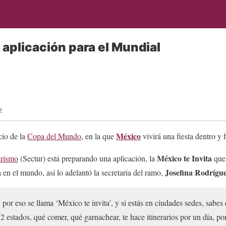
 aplicación para el Mundial
z
México
cio de la
Copa del Mundo
, en la que
vivirá una fiesta dentro y 
México te Invita
urismo
(Sectur) está preparando una aplicación, la
que
Josefina Rodrígue
en el mundo, así lo adelantó la secretaria del ramo,
 por eso se llama ‘México te invita’, y si estás en ciudades sedes, sabes 
32 estados, qué comer, qué garnachear, te hace itinerarios por un día, po