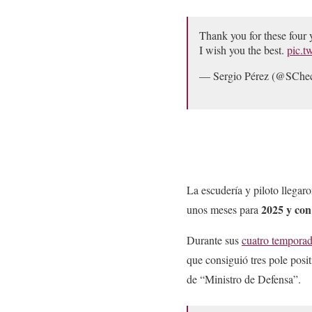
Thank you for these four 
I wish you the best.
pic.
— Sergio Pérez (@SChe
La escudería y piloto llega
2025 y con
unos meses para
Durante sus
cuatro tempora
que consiguió tres pole posit
de “Ministro de Defensa”.