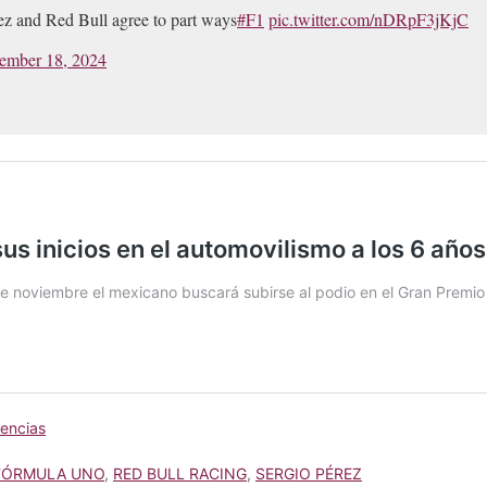
and Red Bull agree to part ways
#F1
pic.twitter.com/nDRpF3jKjC
ember 18, 2024
encias
FÓRMULA UNO
,
RED BULL RACING
,
SERGIO PÉREZ