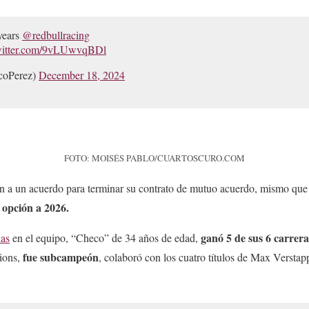
years
@redbullracing
twitter.com/9vLUwvqBDl
coPerez)
December 18, 2024
FOTO: MOISÉS PABLO/CUARTOSCURO.COM
ron a un acuerdo para terminar su contrato de mutuo acuerdo, mismo que
 opción a 2026.
ganó 5 de sus 6 carrer
das
en el equipo, “Checo” de 34 años de edad,
fue subcampeón
ions,
, colaboró con los cuatro títulos de Max Verstap