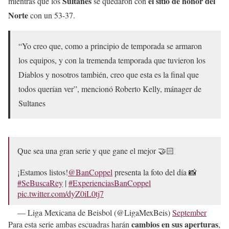
Sultanes
el sitio de honor del
mientras que los
se quedaron con
Norte
con un 53-37.
“Yo creo que, como a principio de temporada se armaron
los equipos, y con la tremenda temporada que tuvieron los
Diablos y nosotros también, creo que esta es la final que
todos querían ver”, mencionó Roberto Kelly, mánager de
Sultanes
Que sea una gran serie y que gane el mejor 🤝🏻
¡Estamos listos!
@BanCoppel
presenta la foto del día 📸
#SeBuscaRey
|
#ExperienciasBanCoppel
pic.twitter.com/dyZ0iL0tj7
— Liga Mexicana de Beisbol (@LigaMexBeis)
September
3, 2024
cambios en sus aperturas
Para esta serie ambas escuadras harán
,