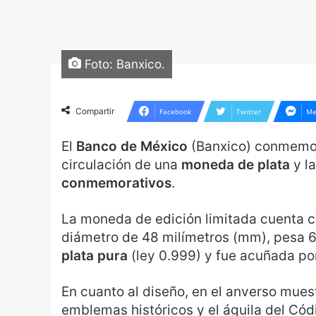
Foto: Banxico.
Compartir
Facebook
Twitter
Me
El
Banco de México
(Banxico) conmemo
circulación de una
moneda de plata
y la
conmemorativos
.
La moneda de edición limitada cuenta 
diámetro de 48 milímetros (mm), pesa 
plata pura
(ley 0.999) y fue acuñada po
En cuanto al diseño, en el anverso mues
emblemas históricos y el águila del Cód