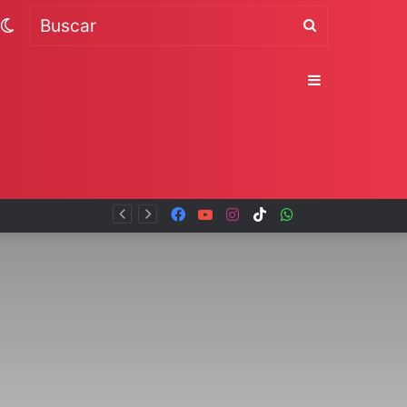
Switch
Buscar
skin
Sidebar
Facebook
YouTube
Instagram
TikTok
WhatsApp
x