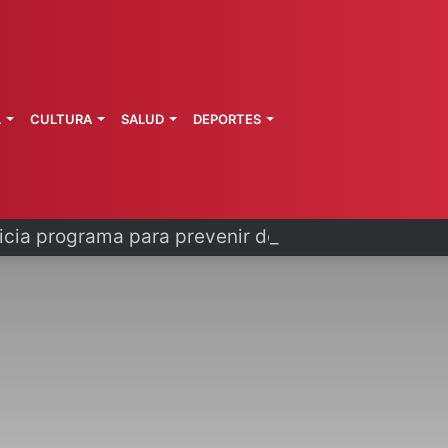
L
CULTURA
SALUD
DEPORTES
cia programa para prevenir despojos