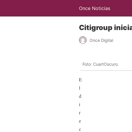
Once Noticias
Citigroup inic
Once Digital
Foto: CuartOscuro.
E
l
d
i
r
e
c