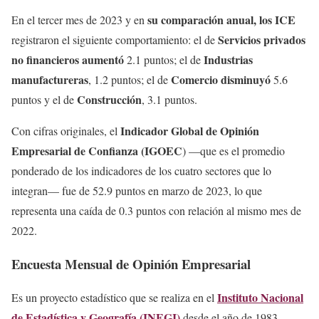
su comparación anual, los ICE
En el tercer mes de 2023 y en
🖥️
#ICE
:
https://t.co/2JrAKghNFB
Servicios privados
registraron el siguiente comportamiento: el de
pic.twitter.com/SoZx7Uvmfs
no financieros aumentó
Industrias
2.1 puntos; el de
— INEGI INFORMA (@INEGI_INFORMA)
April 3,
manufactureras
Comercio disminuyó
, 1.2 puntos; el de
5.6
2023
Construcción
puntos y el de
, 3.1 puntos.
Indicador Global de Opinión
Con cifras originales, el
Empresarial de Confianza (IGOEC
) —que es el promedio
ponderado de los indicadores de los cuatro sectores que lo
integran— fue de 52.9 puntos en marzo de 2023, lo que
representa una caída de 0.3 puntos con relación al mismo mes de
2022.
Encuesta Mensual de Opinión Empresarial
Instituto Nacional
Es un proyecto estadístico que se realiza en el
de Estadística y Geografía (INEGI)
desde el año de 1983,