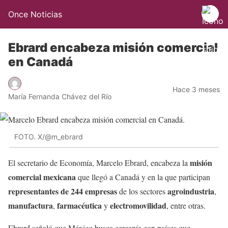
Once Noticias
Ebrard encabeza misión comercial
en Canadá
Hace 3 meses
María Fernanda Chávez del Río
FOTO. X/@m_ebrard
misión
El secretario de Economía, Marcelo Ebrard, encabeza la
comercial mexicana
que llegó a Canadá y en la que participan
representantes de 244 empresas
agroindustria
de los sectores
,
manufactura
farmacéutica
electromovilidad
,
y
, entre otras.
Ebrard señaló que México busca cercanía con países que