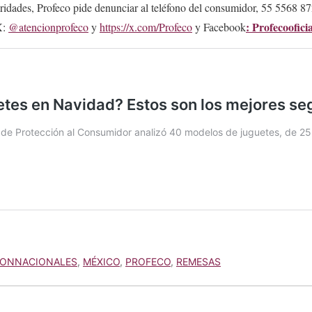
aridades, Profeco pide denunciar al teléfono del consumidor, 55 5568 8
: Profecooficia
X:
@atencionprofeco
y
https://x.com/Profeco
y Facebook
ONNACIONALES
,
MÉXICO
,
PROFECO
,
REMESAS