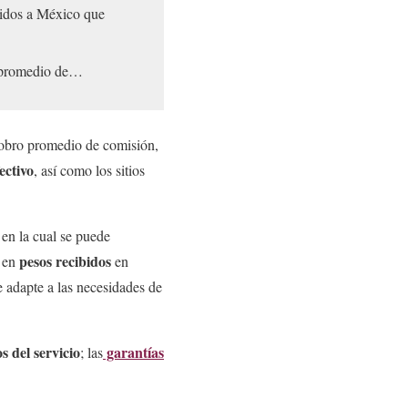
nidos a México que
o promedio de…
obro promedio de comisión,
ectivo
, así como los sitios
en la cual se puede
pesos recibidos
 en
en
e adapte a las necesidades de
os del servicio
garantías
; las