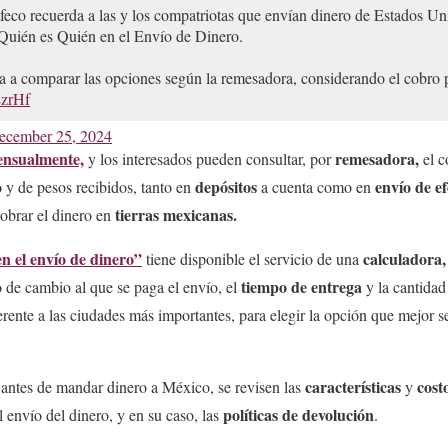
eco recuerda a las y los compatriotas que envían dinero de Estados U
Quién es Quién en el Envío de Dinero.
da a comparar las opciones según la remesadora, considerando el cobr
LzrHf
ecember 25, 2024
ensualmente,
remesadora,
y los interesados pueden consultar, por
el c
o
depósitos
envío de ef
y de pesos recibidos, tanto en
a cuenta como en
tierras mexicanas.
obrar el dinero en
n el envío de dinero”
calculadora,
tiene disponible el servicio de una
tiempo de entrega
po de cambio al que se paga el envío, el
y la cantidad
ente a las ciudades más importantes, para elegir la opción que mejor s
características
cost
antes de mandar dinero a México, se revisen las
y
políticas de devolución
 envío del dinero, y en su caso, las
.