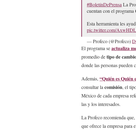
#BoletínDePrensa
La Prof
cuentan con el programa 
Esta herramienta les ayu
pic.twitter.com/AxwHD
— Profeco (@Profeco)
D
actualiza m
El programa se
tipo de cambi
promedio de
donde las personas pueden c
“Quién es Quién e
Además,
comisión
consultar la
, el ti
México de cada empresa refer
las y los interesados.
La Profeco recomienda que, 
que ofrece la empresa para el