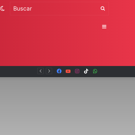
Switch
Buscar
skin
Sidebar
al
Facebook
YouTube
Instagram
TikTok
WhatsApp
x