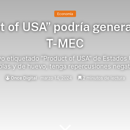
Economía
t of USA” podría genera
T-MEC
o etiquetado “Product of USA” de Estados 
olas y de huevo, tenga repercusiones negat
Once Digital
marzo 14, 2024
2 minutos de lectura