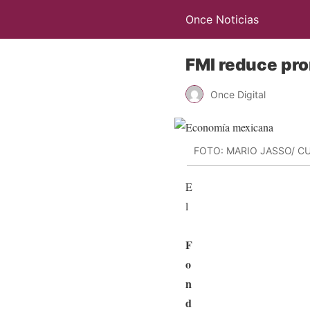
Once Noticias
FMI reduce pro
Once Digital
FOTO: MARIO JASSO/ 
E
l
F
o
n
d