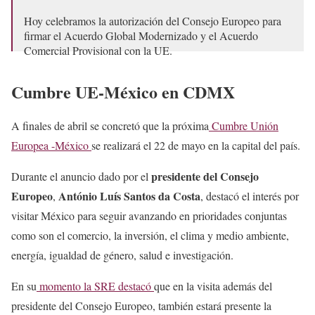
Hoy celebramos la autorización del Consejo Europeo para
firmar el Acuerdo Global Modernizado y el Acuerdo
Comercial Provisional con la UE.
Fortalecemos nuestra asociación estratégica y abrimos
Cumbre UE-México en CDMX
nuevas…
https://t.co/E74SlmlTGq
— Roberto Velasco Álvarez (@r_velascoa)
May 11, 2026
A finales de abril se concretó que la próxima
Cumbre Unión
Europea -México
se realizará el 22 de mayo en la capital del país.
presidente del Consejo
Durante el anuncio dado por el
Europeo
António Luís Santos da Costa
,
, destacó el interés por
visitar México para seguir avanzando en prioridades conjuntas
como son el comercio, la inversión, el clima y medio ambiente,
energía, igualdad de género, salud e investigación.
En su
momento la SRE destacó
que en la visita además del
presidente del Consejo Europeo, también estará presente la