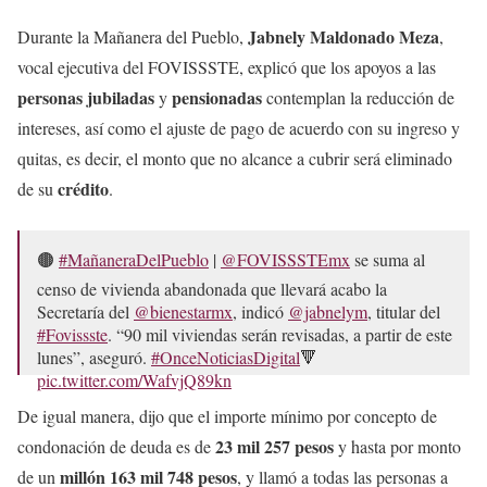
Jabnely Maldonado Meza
Durante la Mañanera del Pueblo,
,
vocal ejecutiva del FOVISSSTE, explicó que los apoyos a las
personas jubiladas
pensionadas
y
contemplan la reducción de
intereses, así como el ajuste de pago de acuerdo con su ingreso y
quitas, es decir, el monto que no alcance a cubrir será eliminado
crédito
de su
.
🟤
#MañaneraDelPueblo
|
@FOVISSSTEmx
se suma al
censo de vivienda abandonada que llevará acabo la
Secretaría del
@bienestarmx
, indicó
@jabnelym
, titular del
#Fovissste
. “90 mil viviendas serán revisadas, a partir de este
lunes”, aseguró.
#OnceNoticiasDigital
🔻
pic.twitter.com/WafvjQ89kn
De igual manera, dijo que el importe mínimo por concepto de
— Once Noticias (@OnceNoticiasTV)
April 14, 2025
23 mil 257 pesos
condonación de deuda es de
y hasta por monto
millón 163 mil 748 pesos
de un
, y llamó a todas las personas a