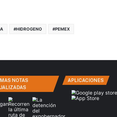
IA
HIDROGENO
PEMEX
IMAS NOTAS
APLICACIONES
UALIZADAS