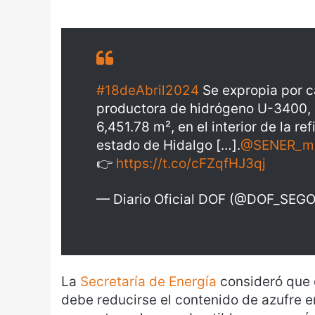
#18deAbril2024
Se expropia por ca
productora de hidrógeno U-3400, u
6,451.78 m², en el interior de la re
estado de Hidalgo […].
@SENER_m
👉
https://t.co/cFZqfHJ3qj
— Diario Oficial DOF (@DOF_SEG
La
Secretaría de Energía
consideró que 
debe reducirse el contenido de azufre en