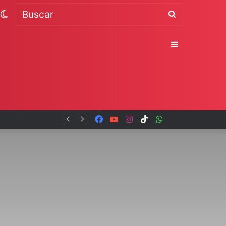
Switch
Buscar
skin
Sidebar
Facebook
YouTube
Instagram
TikTok
WhatsApp
x