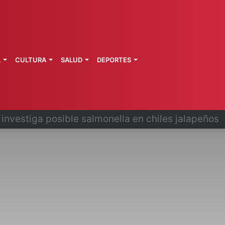
L
CULTURA
SALUD
DEPORTES
 la última ruta de Kimberly Moya