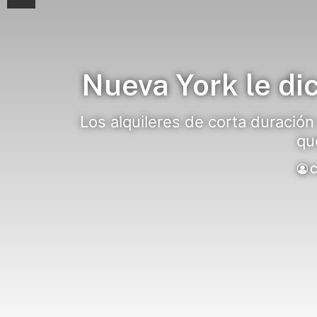
Nueva York le dic
Los alquileres de corta duració
qu
C