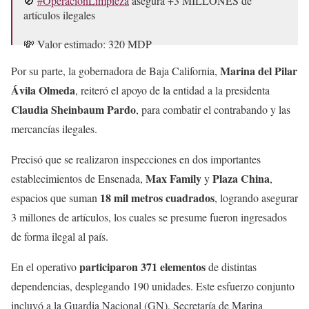
🚫
#OperaciónLimpieza
asegura +3 MILLONES de
artículos ilegales
💸 Valor estimado: 320 MDP
Marina del Pilar
Por su parte, la gobernadora de Baja California,
🚔 Despliegue histórico con +370 elementos y 190 unidades
Ávila Olmeda
, reiteró el apoyo de la entidad a la presidenta
¡Protegemos la industria mexicana y los empleos! 🇲🇽👷‍♀️
Claudia Sheinbaum
Pardo
, para combatir el contrabando y las
👨‍🏭
#EconomíaFuerte
…
pic.twitter.com/Yn6x4wwZvy
mercancías ilegales.
— Economía México (@SE_mx)
December 26, 2024
Precisó que se realizaron inspecciones en dos importantes
Max Family
Plaza China
establecimientos de Ensenada,
y
,
18 mil metros cuadrados
espacios que suman
, logrando asegurar
3 millones de artículos, los cuales se presume fueron ingresados
de forma ilegal al país.
participaron 371 elementos
En el operativo
de distintas
dependencias, desplegando 190 unidades. Este esfuerzo conjunto
incluyó a la Guardia Nacional (GN), Secretaría de Marina