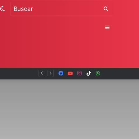
Switch
Buscar
skin
Sidebar
Facebook
YouTube
Instagram
TikTok
WhatsApp
x