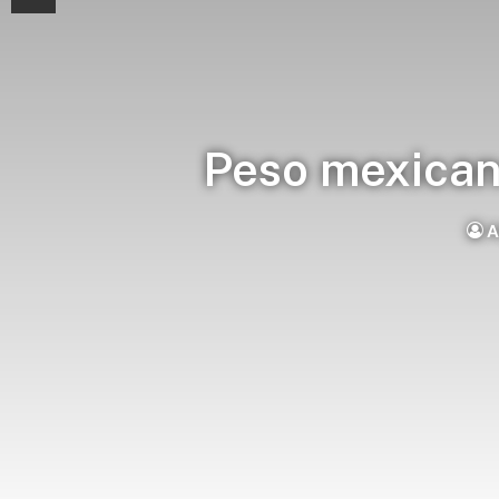
Peso mexican
A