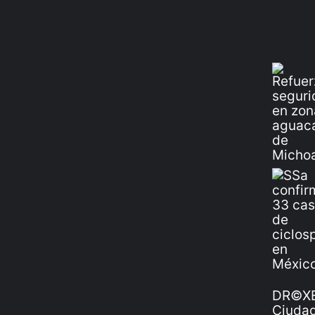
DR©XE
Ciudad