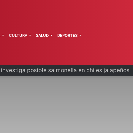
L
CULTURA
SALUD
DEPORTES
 la última ruta de Kimberly Moya