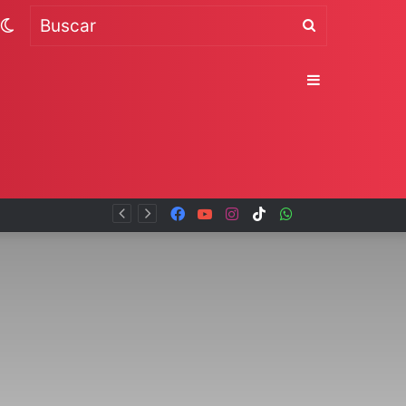
Switch
Buscar
skin
Sidebar
Facebook
YouTube
Instagram
TikTok
WhatsApp
x