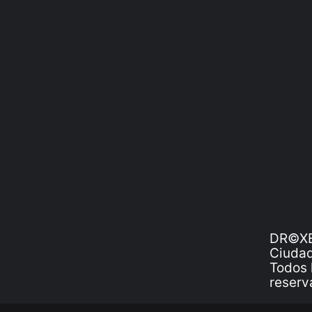
DR©XE
Ciudad
Todos 
reserv