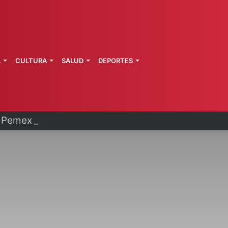
L
CULTURA
SALUD
DEPORTES
Pemex y Petrobras en fase de ejecución